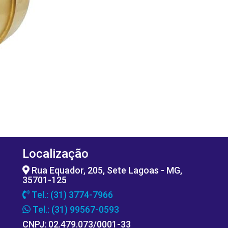
Localização
Rua Equador, 205, Sete Lagoas - MG,
35701-125
Tel.: (31) 3774-7966
Tel.: (31) 99567-0593
CNPJ: 02.479.073/0001-33